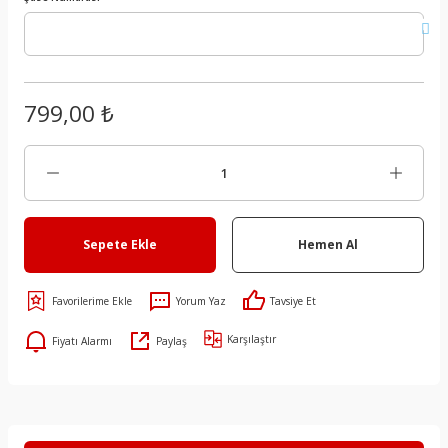
799,00 ₺
Sepete Ekle
Hemen Al
Yorum Yaz
Tavsiye Et
Karşılaştır
Fiyatı Alarmı
Paylaş