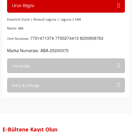
Ürün Bilgisi
Eksantrik Dişlisi | Renault Laguna 1, Laguna 2 K4M
Marka: ABA
7701471374 7700274413 8200808763
Oem Numarası:
Marka Numarası: ABA-25200375
Yorumlar
Soru & Cevap
Bu ürüne ilk yorumu siz yapın!
Yorum Yaz
Ürün hakkında henüz soru sorulmamış.
Soru Sor
E-Bültene Kayıt Olun