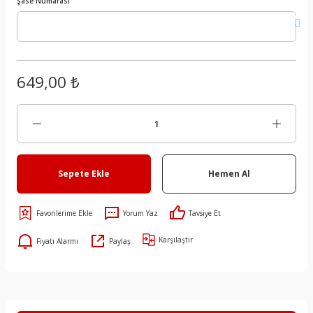
Şase Numarası
649,00 ₺
Sepete Ekle
Hemen Al
Yorum Yaz
Tavsiye Et
Karşılaştır
Fiyatı Alarmı
Paylaş