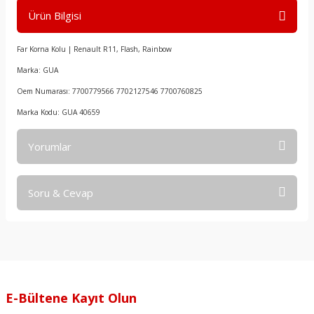
Ürün Bilgisi
Far Korna Kolu | Renault R11, Flash, Rainbow
Marka: GUA
Oem Numarası: 7700779566 7702127546 7700760825
Marka Kodu: GUA 40659
Yorumlar
Soru & Cevap
Bu ürüne ilk yorumu siz yapın!
Yorum Yaz
Ürün hakkında henüz soru sorulmamış.
Soru Sor
E-Bültene Kayıt Olun