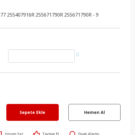
77 255407916R 255671790R 255671790R - 9
Sepete Ekle
Hemen Al
Yorum Yaz
Tavsiye Et
Fiyatı Alarmı