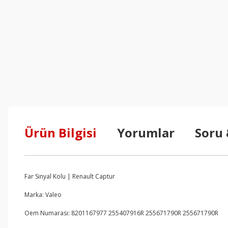
Ürün Bilgisi
Yorumlar
Soru
Far Sinyal Kolu | Renault Captur
Marka: Valeo
Oem Numarası: 8201167977 255407916R 255671790R 255671790R