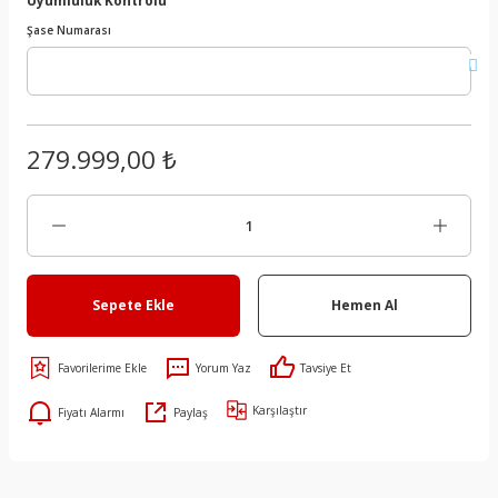
Şase Numarası
279.999,00 ₺
Sepete Ekle
Hemen Al
Yorum Yaz
Tavsiye Et
Karşılaştır
Fiyatı Alarmı
Paylaş