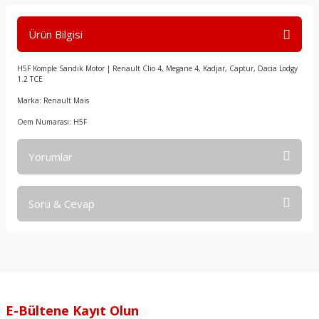
Ürün Bilgisi
H5F Komple Sandık Motor | Renault Clio 4, Megane 4, Kadjar, Captur, Dacia Lodgy
1.2 TCE
Marka: Renault Mais
Oem Numarası: H5F
Yorumlar
Soru & Cevap
Bu ürüne ilk yorumu siz yapın!
Yorum Yaz
Ürün hakkında henüz soru sorulmamış.
Soru Sor
E-Bültene Kayıt Olun