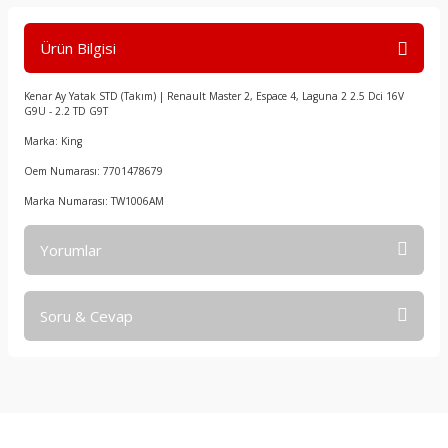
Ürün Bilgisi
Kenar Ay Yatak STD (Takım) | Renault Master 2, Espace 4, Laguna 2 2.5 Dci 16V
G9U - 2.2 TD G9T
Marka: King
Oem Numarası: 7701478679
Marka Numarası: TW1006AM
Yorumlar
Soru & Cevap
Bu ürüne ilk yorumu siz yapın!
Yorum Yaz
Ürün hakkında henüz soru sorulmamış.