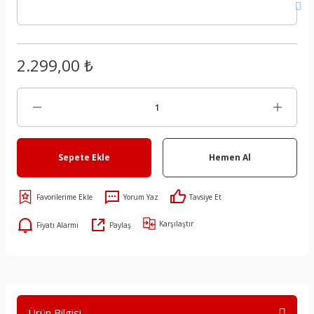
2.299,00 ₺
Sepete Ekle
Hemen Al
Yorum Yaz
Tavsiye Et
Karşılaştır
Fiyatı Alarmı
Paylaş
Ürün Bilgisi