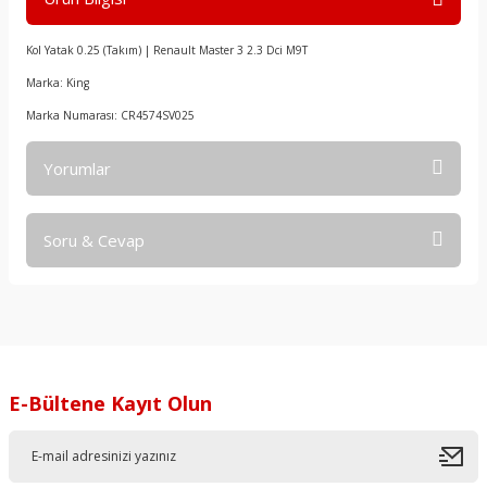
Kol Yatak 0.25 (Takım) | Renault Master 3 2.3 Dci M9T
Marka: King
Marka Numarası: CR4574SV025
Yorumlar
Soru & Cevap
Bu ürüne ilk yorumu siz yapın!
Yorum Yaz
Ürün hakkında henüz soru sorulmamış.
Soru Sor
E-Bültene Kayıt Olun