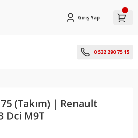
Giriş Yap
0 532 290 75 15
.75 (Takım) | Renault
.3 Dci M9T