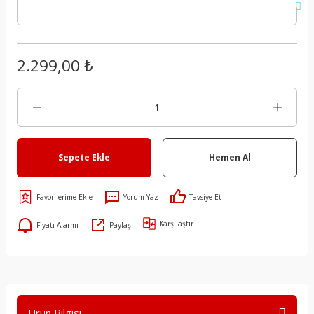
2.299,00 ₺
Sepete Ekle
Hemen Al
Yorum Yaz
Tavsiye Et
Karşılaştır
Fiyatı Alarmı
Paylaş
Ürün Bilgisi