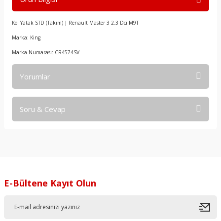
Kol Yatak STD (Takım) | Renault Master 3 2.3 Dci M9T
Marka: King
Marka Numarası: CR4574SV
Yorumlar
Soru & Cevap
Bu ürüne ilk yorumu siz yapın!
Yorum Yaz
Ürün hakkında henüz soru sorulmamış.
Soru Sor
E-Bültene Kayıt Olun