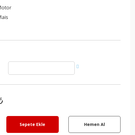
Motor
Mais
₺
Sepete Ekle
Hemen Al