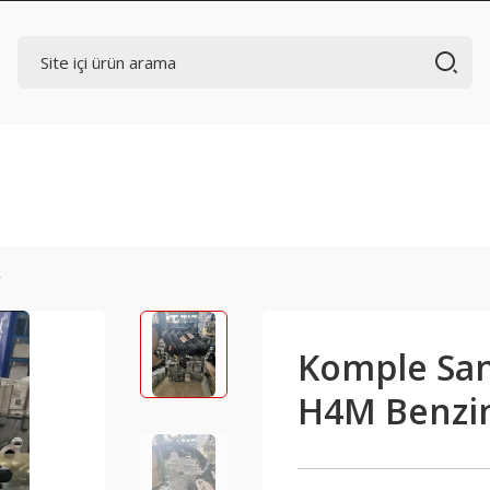
r
Komple San
H4M Benzinl