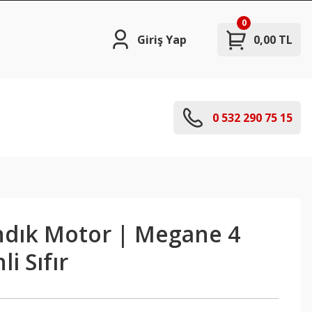
0
Giriş Yap
0,00 TL
0 532 290 75 15
dık Motor | Megane 4
i Sıfır