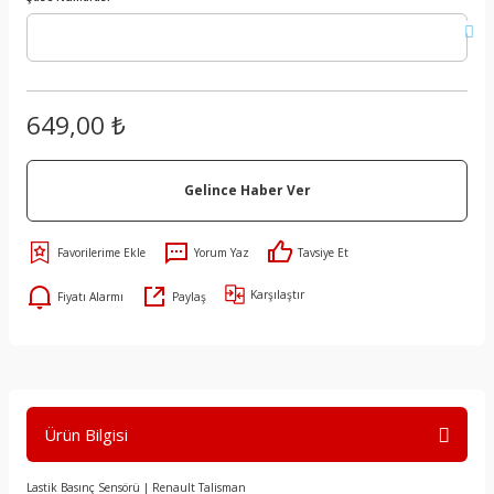
649,00 ₺
Gelince Haber Ver
Yorum Yaz
Tavsiye Et
Karşılaştır
Fiyatı Alarmı
Paylaş
Ürün Bilgisi
Lastik Basınç Sensörü | Renault Talisman