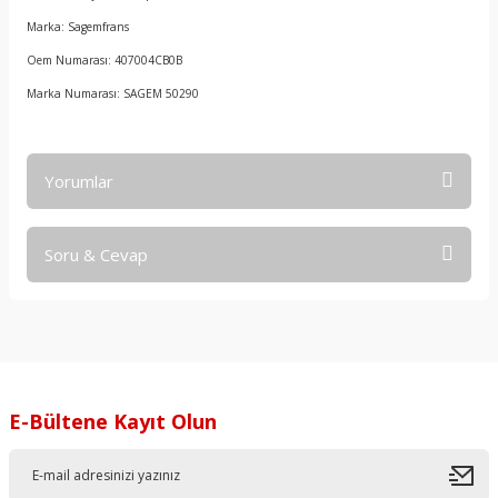
Marka: Sagemfrans
Oem Numarası: 407004CB0B
Marka Numarası: SAGEM 50290
Yorumlar
Soru & Cevap
Bu ürüne ilk yorumu siz yapın!
Yorum Yaz
Ürün hakkında henüz soru sorulmamış.
Soru Sor
E-Bültene Kayıt Olun