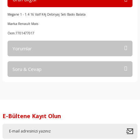
Megane 1 - 1.4 16 Valf K4j Debriyaj Seti Baskı Balata
Marka:Renault Mais
Oem:7701477017
Yorumlar
Soru & Cevap
Bu ürüne ilk yorumu siz yapın!
Yorum Yaz
Ürün hakkında henüz soru sorulmamış.
Soru Sor
E-Bültene Kayıt Olun