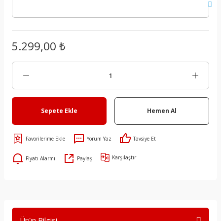
5.299,00 ₺
Sepete Ekle
Hemen Al
Yorum Yaz
Tavsiye Et
Karşılaştır
Fiyatı Alarmı
Paylaş
Ürün Bilgisi