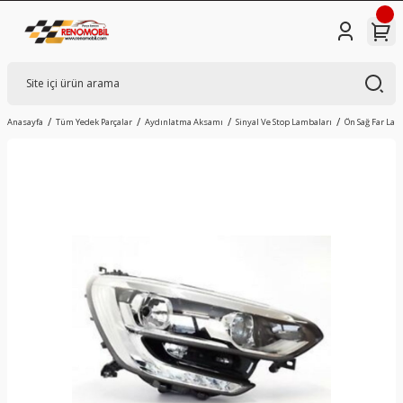
Anasayfa
Tüm Yedek Parçalar
Aydınlatma Aksamı
Sinyal Ve Stop Lambaları
Ön Sağ Far Lam