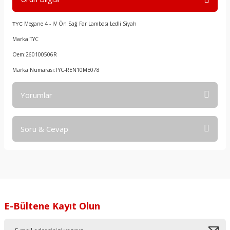
Megane 4 - IV Ön Sağ Far Lambası Ledli Siyah
TYC
Marka:TYC
Oem:260100506R
Marka Numarası:TYC-REN10ME078
Yorumlar
Soru & Cevap
Bu ürüne ilk yorumu siz yapın!
Yorum Yaz
Ürün hakkında henüz soru sorulmamış.
Soru Sor
E-Bültene Kayıt Olun