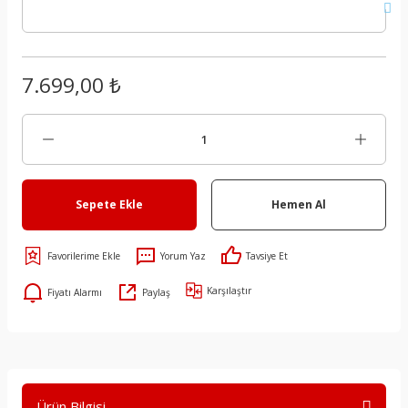
7.699,00 ₺
Sepete Ekle
Hemen Al
Yorum Yaz
Tavsiye Et
Karşılaştır
Fiyatı Alarmı
Paylaş
Ürün Bilgisi