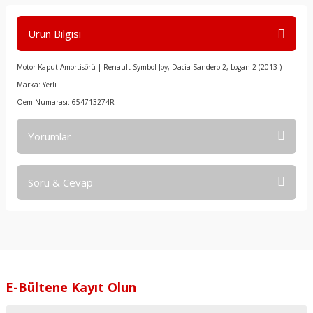
Ürün Bilgisi
Motor Kaput Amortisörü | Renault Symbol Joy, Dacia Sandero 2, Logan 2 (2013-)
Marka: Yerli
Oem Numarası: 654713274R
Yorumlar
Soru & Cevap
Bu ürüne ilk yorumu siz yapın!
Yorum Yaz
Ürün hakkında henüz soru sorulmamış.
Soru Sor
E-Bültene Kayıt Olun