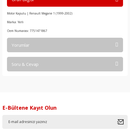
Motor Kaputu | Renault Megane 1 (1999-2002)
Marka: Yerli
Oem Numarası: 7751471867
Yorumlar
Soru & Cevap
Bu ürüne ilk yorumu siz yapın!
Yorum Yaz
Ürün hakkında henüz soru sorulmamış.
Soru Sor
E-Bültene Kayıt Olun