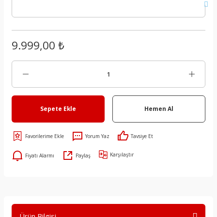
9.999,00 ₺
Sepete Ekle
Hemen Al
Yorum Yaz
Tavsiye Et
Karşılaştır
Fiyatı Alarmı
Paylaş
Ürün Bilgisi