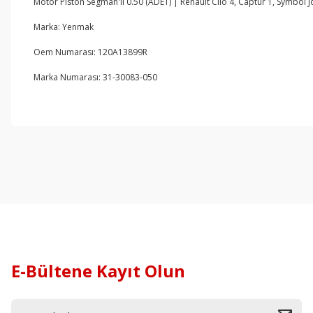
Motor Piston Segman'lı 0.50 (ADET) | Renault Clio 4, Captur 1, Symbol 
Marka: Yenmak
Oem Numarası: 120A13899R
Marka Numarası: 31-30083-050
E-Bültene Kayıt Olun