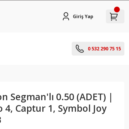
Giriş Yap
0 532 290 75 15
n Segman'lı 0.50 (ADET) |
o 4, Captur 1, Symbol Joy
B