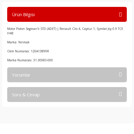
Ürün Bilgisi
Motor Piston Segman'lı STD (ADET) | Renault Clio 4, Captur 1, Symbol Joy 0.9 TCE
H4B
Marka: Yenmak
Oem Numarası: 120A13899R
Marka Numarası: 31-30083-000
Yorumlar
Soru & Cevap
Bu ürüne ilk yorumu siz yapın!
Yorum Yaz
Ürün hakkında henüz soru sorulmamış.