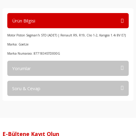
Ürün Bilgisi
Motor Piston Segman'lı STD (ADET) | Renault R9, R19, Clio 1-2, Kangoo 1.4i 8V E7J
Marka: Goetze
Marka Numarası: 8771834STD000G
Yorumlar
Soru & Cevap
Bu ürüne ilk yorumu siz yapın!
Yorum Yaz
Ürün hakkında henüz soru sorulmamış.
Soru Sor
E-Bültene Kayıt Olun