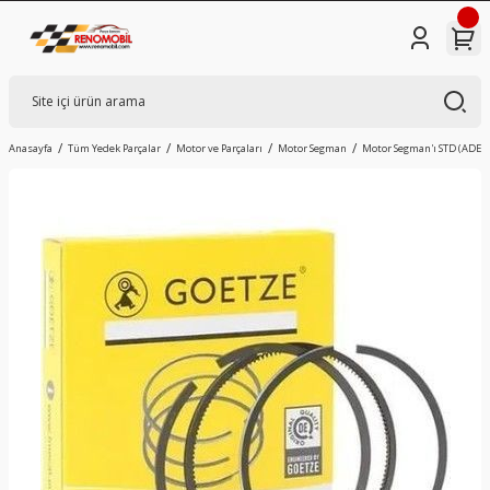
Anasayfa
Tüm Yedek Parçalar
Motor ve Parçaları
Motor Segman
Motor Segman'ı STD (ADET) |