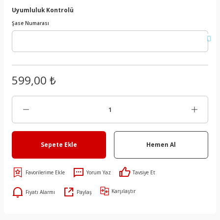
Uyumluluk Kontrolü
Şase Numarası
599,00 ₺
Sepete Ekle
Hemen Al
Yorum Yaz
Tavsiye Et
Karşılaştır
Fiyatı Alarmı
Paylaş