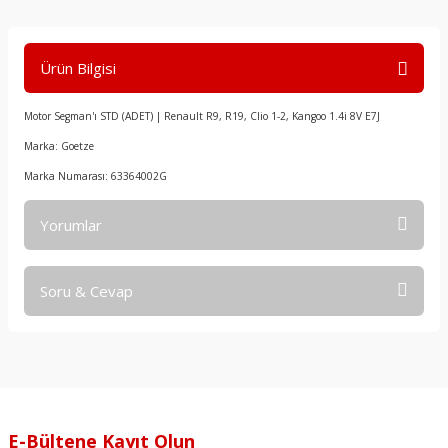
Ürün Bilgisi
Motor Segman'ı STD (ADET) | Renault R9, R19, Clio 1-2, Kangoo 1.4i 8V E7J
Marka: Goetze
Marka Numarası: 63364002G
Yorumlar
Soru & Cevap
Bu ürüne ilk yorumu siz yapın!
Yorum Yaz
Ürün hakkında henüz soru sorulmamış.
Soru Sor
E-Bültene Kayıt Olun