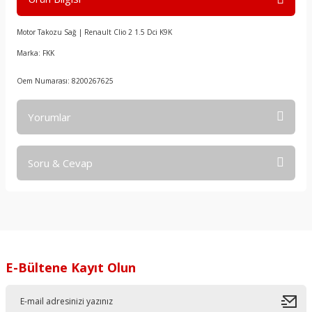
Motor Takozu Sağ | Renault Clio 2 1.5 Dci K9K
Marka: FKK
Oem Numarası: 8200267625
Yorumlar
Soru & Cevap
Bu ürüne ilk yorumu siz yapın!
Yorum Yaz
Ürün hakkında henüz soru sorulmamış.
Soru Sor
E-Bültene Kayıt Olun