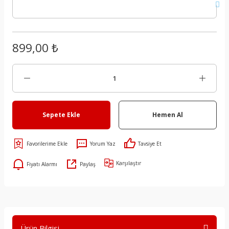
899,00 ₺
Sepete Ekle
Hemen Al
Yorum Yaz
Tavsiye Et
Karşılaştır
Fiyatı Alarmı
Paylaş
Ürün Bilgisi