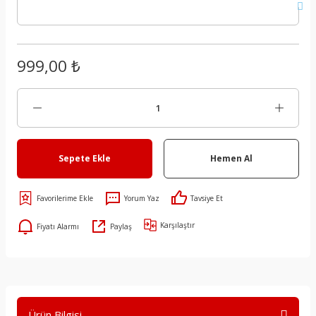
999,00 ₺
Sepete Ekle
Hemen Al
Yorum Yaz
Tavsiye Et
Karşılaştır
Fiyatı Alarmı
Paylaş
Ürün Bilgisi