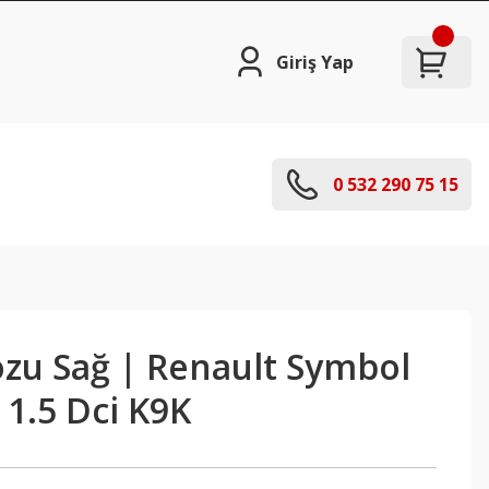
Giriş Yap
0 532 290 75 15
zu Sağ | Renault Symbol
 1.5 Dci K9K