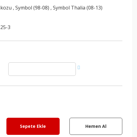
akozu
,
Symbol (98-08)
,
Symbol Thalia (08-13)
25-3
Sepete Ekle
Hemen Al