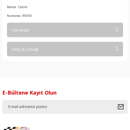
Marka: Castrol
Numarası: RN700
Yorumlar
Soru & Cevap
Bu ürüne ilk yorumu siz yapın!
Yorum Yaz
Ürün hakkında henüz soru sorulmamış.
Soru Sor
E-Bültene Kayıt Olun