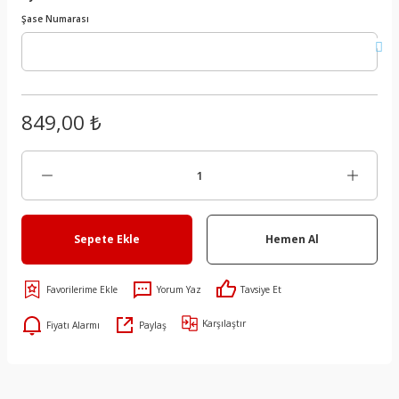
Şase Numarası
849,00 ₺
Sepete Ekle
Hemen Al
Yorum Yaz
Tavsiye Et
Karşılaştır
Fiyatı Alarmı
Paylaş