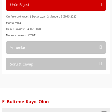
Ürün Bilgisi
Ön Amortisör (Adet) | Dacia Logan 2, Sandero 2 (2013-2020)
Marka: Veka
Oem Numarası: 543021807R
Marka Numarası: 470011
Yorumlar
Soru & Cevap
Bu ürüne ilk yorumu siz yapın!
Yorum Yaz
Ürün hakkında henüz soru sorulmamış.
Soru Sor
E-Bültene Kayıt Olun