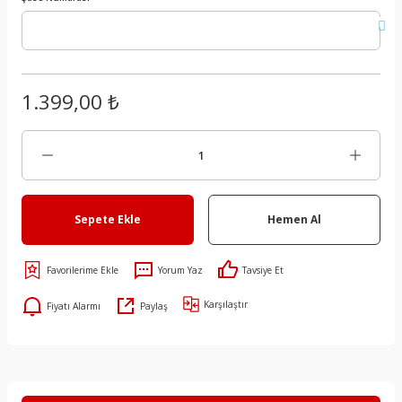
1.399,00 ₺
Sepete Ekle
Hemen Al
Yorum Yaz
Tavsiye Et
Karşılaştır
Fiyatı Alarmı
Paylaş