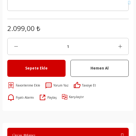
2.099,00 ₺
Sepete Ekle
Hemen Al
Yorum Yaz
Tavsiye Et
Karşılaştır
Fiyatı Alarmı
Paylaş
Ürün Bilgisi