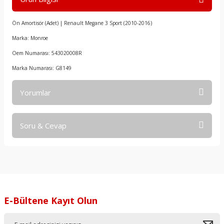
Ön Amortisör (Adet) | Renault Megane 3 Sport (2010-2016)
Marka: Monroe
Oem Numarası: 543020008R
Marka Numarası: G8149
Yorumlar
Soru & Cevap
Bu ürüne ilk yorumu siz yapın!
Yorum Yaz
Ürün hakkında henüz soru sorulmamış.
Soru Sor
E-Bültene Kayıt Olun