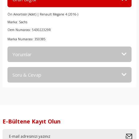
Ön Amortisör (Adet) | Renault Megane 4 (2016-)
Marka: Sachs
Oem Numarası: 543022329R
Marka Numarası: 350385
Yorumlar
Soru & Cevap
Bu ürüne ilk yorumu siz yapın!
Yorum Yaz
Ürün hakkında henüz soru sorulmamış.
Soru Sor
E-Bültene Kayıt Olun