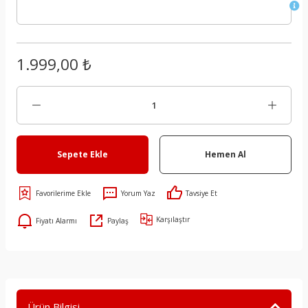
1.999,00 ₺
Sepete Ekle
Hemen Al
Yorum Yaz
Tavsiye Et
Karşılaştır
Fiyatı Alarmı
Paylaş
Ürün Bilgisi