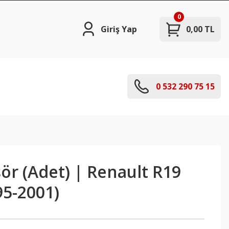
0
Giriş Yap
0,00 TL
0 532 290 75 15
ör (Adet) | Renault R19
95-2001)