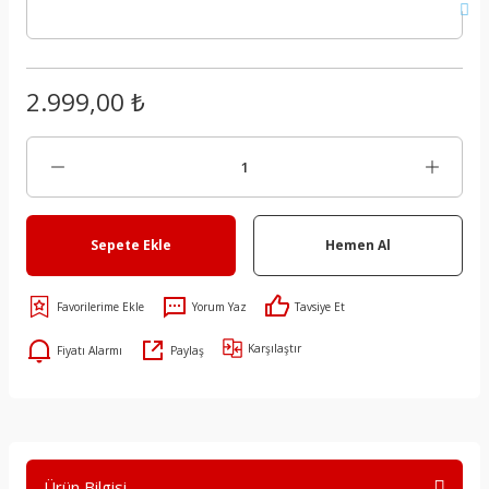
2.999,00 ₺
Sepete Ekle
Hemen Al
Yorum Yaz
Tavsiye Et
Karşılaştır
Fiyatı Alarmı
Paylaş
Ürün Bilgisi