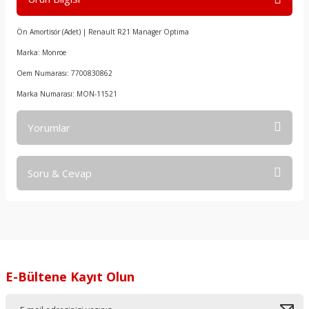
Ön Amortisör (Adet) | Renault R21 Manager Optima
Marka: Monroe
Oem Numarası: 7700830862
Marka Numarası: MON-11521
Yorumlar
Soru & Cevap
Bu ürüne ilk yorumu siz yapın!
Yorum Yaz
Ürün hakkında henüz soru sorulmamış.
Soru Sor
E-Bültene Kayıt Olun