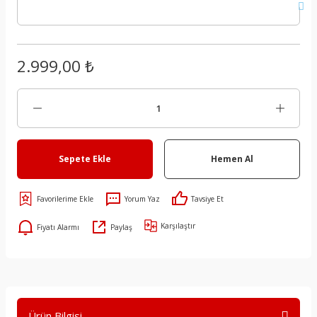
2.999,00 ₺
Sepete Ekle
Hemen Al
Yorum Yaz
Tavsiye Et
Karşılaştır
Fiyatı Alarmı
Paylaş
Ürün Bilgisi