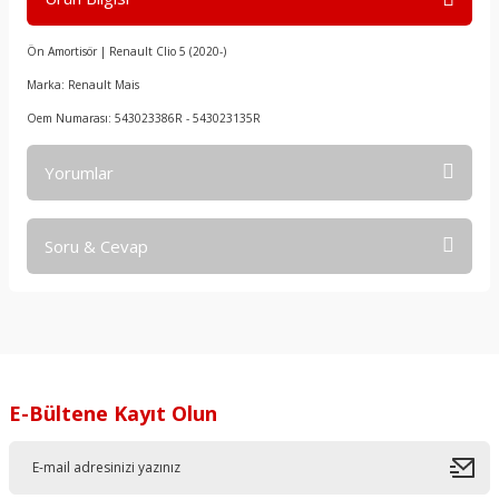
Ön Amortisör | Renault Clio 5 (2020-)
Marka: Renault Mais
Oem Numarası: 543023386R - 543023135R
Yorumlar
Soru & Cevap
Bu ürüne ilk yorumu siz yapın!
Yorum Yaz
Ürün hakkında henüz soru sorulmamış.
Soru Sor
E-Bültene Kayıt Olun