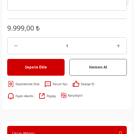
9.999,00 ₺
Sepete Ekle
Hemen Al
Yorum Yaz
Tavsiye Et
Karşılaştır
Fiyatı Alarmı
Paylaş
Ürün Bilgisi