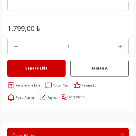
1.799,00 ₺
Sepete Ekle
Hemen Al
Yorum Yaz
Tavsiye Et
Karşılaştır
Fiyatı Alarmı
Paylaş
Ürün Bilgisi