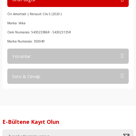
Ön Amortisör | Renault Clio 5 (2020-)
Marka: Veka
Oem Numarası: 543023386R - 543023135R
Marka Numarası: 350049
Yorumlar
Soru & Cevap
Bu ürüne ilk yorumu siz yapın!
Yorum Yaz
Ürün hakkında henüz soru sorulmamış.
Soru Sor
E-Bültene Kayıt Olun