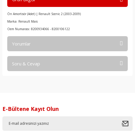
Ön Amortisör (Adet) | Renault Scenic 2 (2003-2009)
Marka: Renault Mais
Oem Numarası: 8200934066 - 8200106122
Yorumlar
Soru & Cevap
Bu ürüne ilk yorumu siz yapın!
Yorum Yaz
Ürün hakkında henüz soru sorulmamış.
Soru Sor
E-Bültene Kayıt Olun