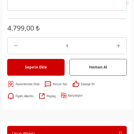
4.799,00 ₺
Sepete Ekle
Hemen Al
Yorum Yaz
Tavsiye Et
Karşılaştır
Fiyatı Alarmı
Paylaş
Ürün Bilgisi