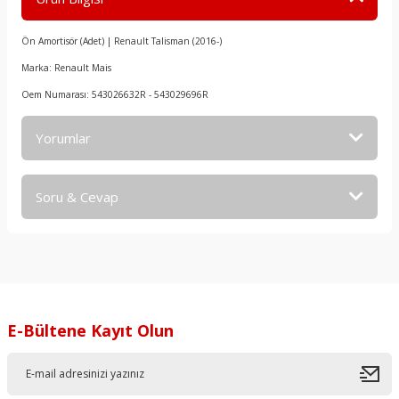
Ön Amortisör (Adet) | Renault Talisman (2016-)
Marka: Renault Mais
Oem Numarası: 543026632R - 543029696R
Yorumlar
Soru & Cevap
Bu ürüne ilk yorumu siz yapın!
Yorum Yaz
Ürün hakkında henüz soru sorulmamış.
Soru Sor
E-Bültene Kayıt Olun