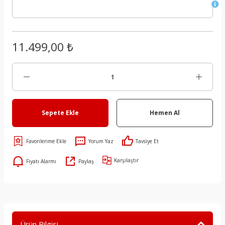
11.499,00 ₺
Sepete Ekle
Hemen Al
Yorum Yaz
Tavsiye Et
Karşılaştır
Fiyatı Alarmı
Paylaş
Ürün Bilgisi