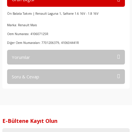
Ön Balata Takımı | Renault Laguna 1, Safrane 1.6 16V - 1.8 16V
Marka: Renault Mais
Oem Numarası: 410607125R
Diğer Oem Numaraları: 7701206379, 410604441R
Yorumlar
Soru & Cevap
Bu ürüne ilk yorumu siz yapın!
Yorum Yaz
Ürün hakkında henüz soru sorulmamış.
Soru Sor
E-Bültene Kayıt Olun