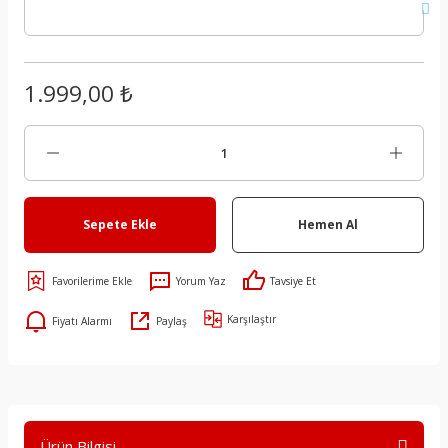
1.999,00 ₺
Sepete Ekle
Hemen Al
Yorum Yaz
Tavsiye Et
Karşılaştır
Fiyatı Alarmı
Paylaş
Ürün Bilgisi