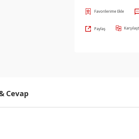
Karşılaşt
Paylaş
 & Cevap