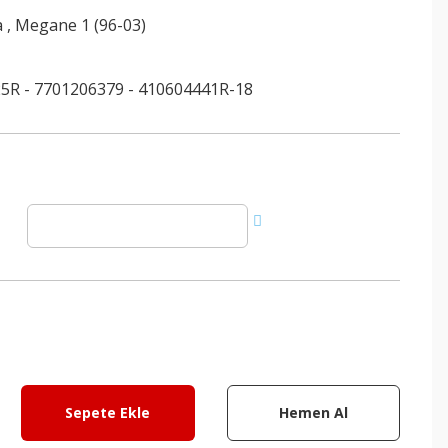
a
,
Megane 1 (96-03)
5R - 7701206379 - 410604441R-18
Sepete Ekle
Hemen Al