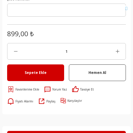
899,00 ₺
Sepete Ekle
Hemen Al
Yorum Yaz
Tavsiye Et
Karşılaştır
Fiyatı Alarmı
Paylaş