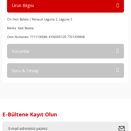
Ürün Bilgisi
Ön Fren Balata | Renault Laguna 2, Laguna 3
Marka: Kale Balata
Oem Numarası: 7711130086 410600012R 7701209808
Yorumlar
Soru & Cevap
Bu ürüne ilk yorumu siz yapın!
Yorum Yaz
Ürün hakkında henüz soru sorulmamış.
Soru Sor
E-Bültene Kayıt Olun