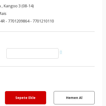
a
,
Kangoo 3 (08-14)
Mais
4R - 7701209864 - 7701210110
Sepete Ekle
Hemen Al