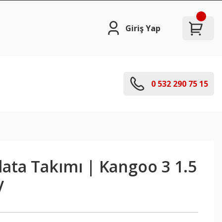
Giriş Yap
0 532 290 75 15
ata Takımı | Kangoo 3 1.5
V