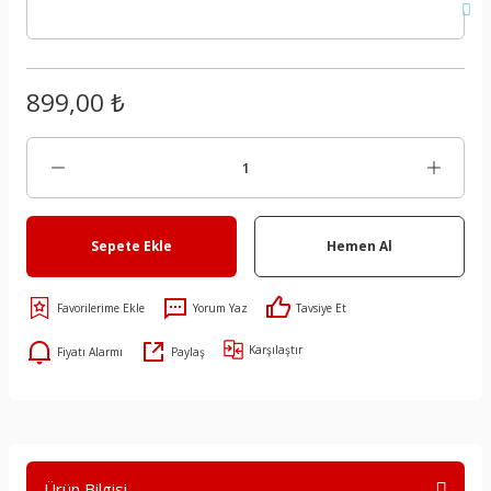
899,00 ₺
Sepete Ekle
Hemen Al
Yorum Yaz
Tavsiye Et
Karşılaştır
Fiyatı Alarmı
Paylaş
Ürün Bilgisi