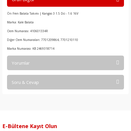
Ön Fren Balata Takımı | Kangoo 3 1.5 Dci - 1.6 16V
Marka: Kale Balata
Oem Numarası: 410601334R
Diğer Oem Numaraları: 7701209864, 7701210110
Marka Numarası: KB 2469318714
Yorumlar
Soru & Cevap
Bu ürüne ilk yorumu siz yapın!
Yorum Yaz
Ürün hakkında henüz soru sorulmamış.
Soru Sor
E-Bültene Kayıt Olun