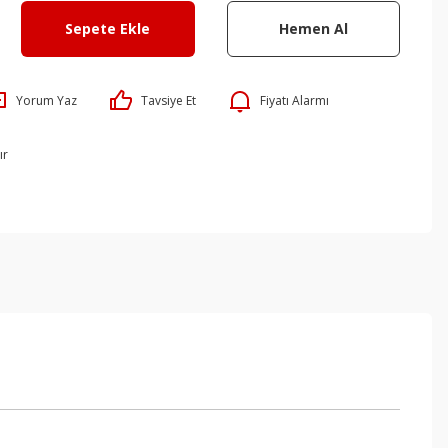
Sepete Ekle
Hemen Al
Yorum Yaz
Tavsiye Et
Fiyatı Alarmı
ır