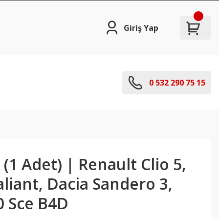
Giriş Yap
0 532 290 75 15
(1 Adet) | Renault Clio 5,
aliant, Dacia Sandero 3,
0 Sce B4D