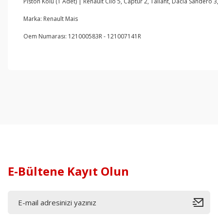
Piston Kolu (1 Adet) | Renault Clio 5, Captur 2, Taliant, Dacia Sandero 
Marka: Renault Mais
Oem Numarası: 121000583R - 121007141R
E-Bültene Kayıt Olun