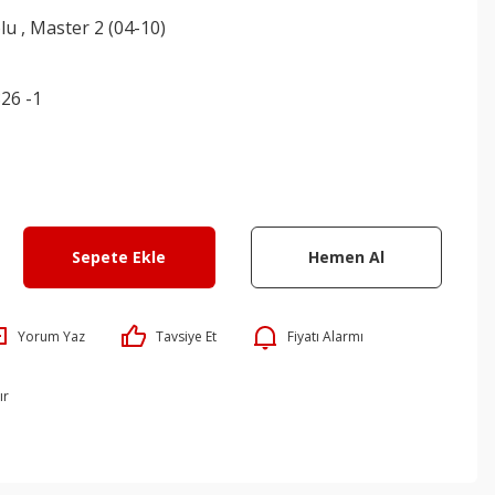
lu
,
Master 2 (04-10)
26 -1
Sepete Ekle
Hemen Al
Yorum Yaz
Tavsiye Et
Fiyatı Alarmı
ır