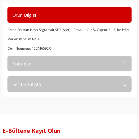
Ürün Bilgisi
Piston Segman Hava Soğutmalı STD (Adet) | Renault Clio 5, Captur 2 1.3 Tce H5H
Marka: Renault Mais
Oem Numarası: 120A16592R
Yorumlar
Soru & Cevap
Bu ürüne ilk yorumu siz yapın!
Yorum Yaz
Ürün hakkında henüz soru sorulmamış.
Soru Sor
E-Bültene Kayıt Olun