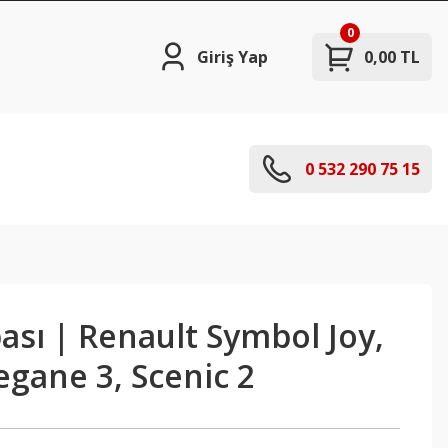
0
Giriş Yap
0,00 TL
0 532 290 75 15
sı | Renault Symbol Joy,
gane 3, Scenic 2