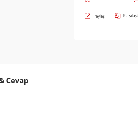
Karşılaşt
Paylaş
 & Cevap