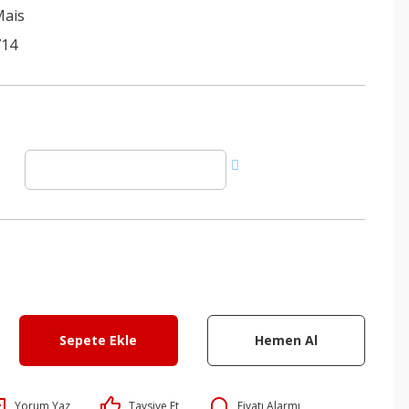
Mais
714
Sepete Ekle
Hemen Al
Yorum Yaz
Tavsiye Et
Fiyatı Alarmı