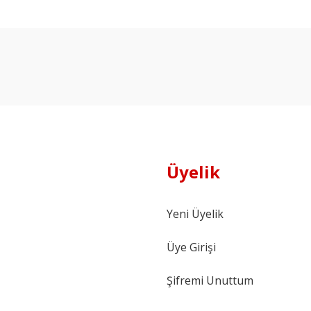
Ürün hakkında henüz soru sorulmamış.
Bu ürüne ilk yorumu siz yapın!
Yorum Yaz
Soru Sor
Üyelik
Yeni Üyelik
Üye Girişi
Şifremi Unuttum