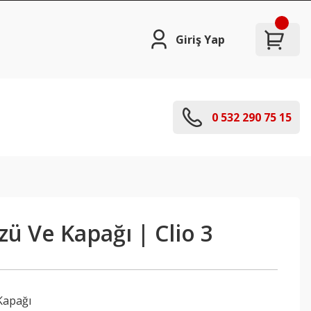
Giriş Yap
0 532 290 75 15
ü Ve Kapağı | Clio 3
Kapağı