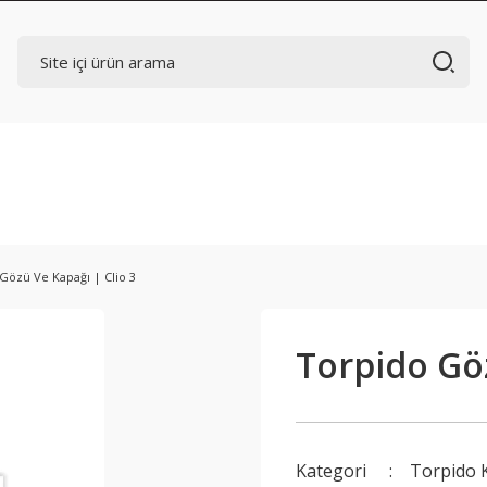
Gözü Ve Kapağı | Clio 3
Torpido Göz
Kategori
Torpido 