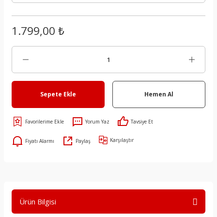
1.799,00 ₺
Sepete Ekle
Hemen Al
Yorum Yaz
Tavsiye Et
Karşılaştır
Fiyatı Alarmı
Paylaş
Ürün Bilgisi