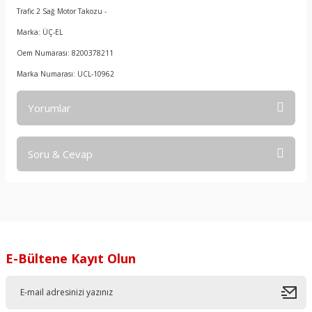
Trafic 2 Sağ Motor Takozu -
Marka: ÜÇ-EL
Oem Numarası: 8200378211
Marka Numarası: UCL-10962
Yorumlar
Soru & Cevap
Bu ürüne ilk yorumu siz yapın!
Yorum Yaz
Ürün hakkında henüz soru sorulmamış.
Soru Sor
E-Bültene Kayıt Olun