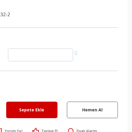
32-2
Sepete Ekle
Hemen Al
Yorum Yaz
Tavsiye Et
Fiyatı Alarmı