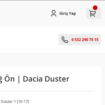
Giriş Yap
0 532 290 75 15
ğ Ön | Dacia Duster
,
Duster 1 (10-17)