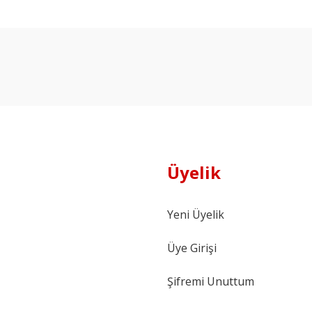
Ürün hakkında henüz soru sorulmamış.
Bu ürüne ilk yorumu siz yapın!
Yorum Yaz
Soru Sor
Üyelik
Yeni Üyelik
Üye Girişi
Şifremi Unuttum