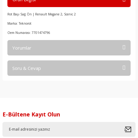
Rot Başı Sağ Ön | Renault Megane 2, Scenic 2
Marka: Teknorot
Oem Numarası: 7701474796
Yorumlar
Soru & Cevap
Bu ürüne ilk yorumu siz yapın!
Yorum Yaz
Ürün hakkında henüz soru sorulmamış.
Soru Sor
E-Bültene Kayıt Olun