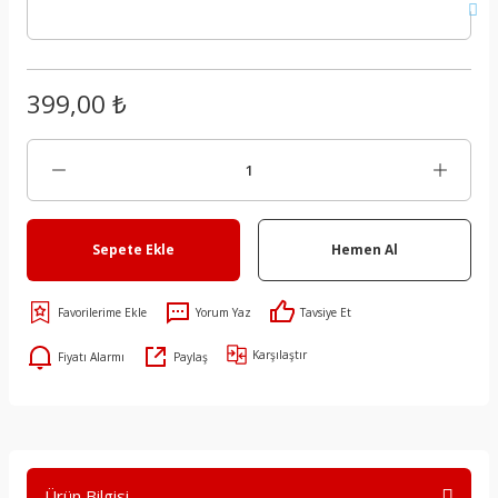
399,00 ₺
Sepete Ekle
Hemen Al
Yorum Yaz
Tavsiye Et
Karşılaştır
Fiyatı Alarmı
Paylaş
Ürün Bilgisi