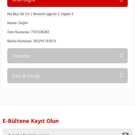
Rot Başı Sol Ön | Renault Laguna 2, Espace 4
Marka: Delphi
Oem Numarası: 7701049282
Marka Numarası: DELPHI TA1814
Yorumlar
Soru & Cevap
Bu ürüne ilk yorumu siz yapın!
Yorum Yaz
Ürün hakkında henüz soru sorulmamış.
Soru Sor
E-Bültene Kayıt Olun