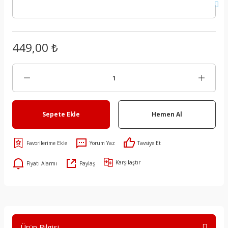
449,00 ₺
Sepete Ekle
Hemen Al
Yorum Yaz
Tavsiye Et
Karşılaştır
Fiyatı Alarmı
Paylaş
Ürün Bilgisi