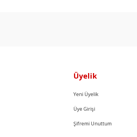
Ürün hakkında henüz soru sorulmamış.
Bu ürüne ilk yorumu siz yapın!
Yorum Yaz
Soru Sor
Üyelik
Yeni Üyelik
Üye Girişi
Şifremi Unuttum