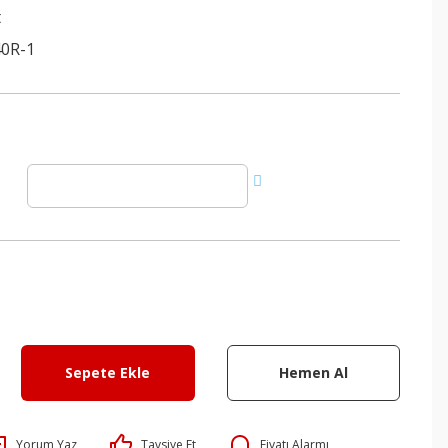
t
40R-1
Sepete Ekle
Hemen Al
Yorum Yaz
Tavsiye Et
Fiyatı Alarmı