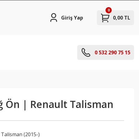
0
Giriş Yap
0,00 TL
0 532 290 75 15
ğ Ön | Renault Talisman
,
Talisman (2015-)