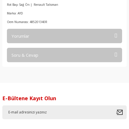
Rot Başı Sağ Ön | Renault Talisman
Marka: AYD
Oem Numarası: 485201340R
Yorumlar
Soru & Cevap
Bu ürüne ilk yorumu siz yapın!
Yorum Yaz
Ürün hakkında henüz soru sorulmamış.
Soru Sor
E-Bültene Kayıt Olun