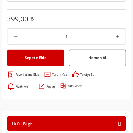
399,00 ₺
Sepete Ekle
Hemen Al
Yorum Yaz
Tavsiye Et
Karşılaştır
Fiyatı Alarmı
Paylaş
Ürün Bilgisi