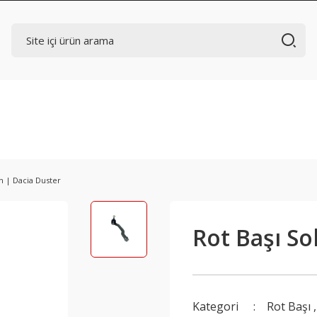
Ön | Dacia Duster
Rot Başı So
Kategori
Rot Başı