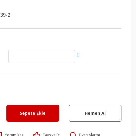
39-2
Sepete Ekle
Hemen Al
Yorum Yaz
Tavsiye Et
Fiyatı Alarmı