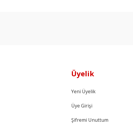
Ürün hakkında henüz soru sorulmamış.
Bu ürüne ilk yorumu siz yapın!
Yorum Yaz
Soru Sor
Üyelik
Yeni Üyelik
Üye Girişi
Şifremi Unuttum