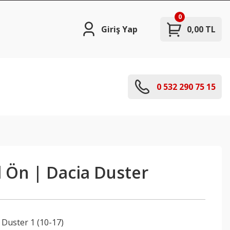
0
Giriş Yap
0,00 TL
0 532 290 75 15
l Ön | Dacia Duster
,
Duster 1 (10-17)